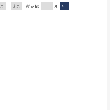
一页
末页
跳转到第
页