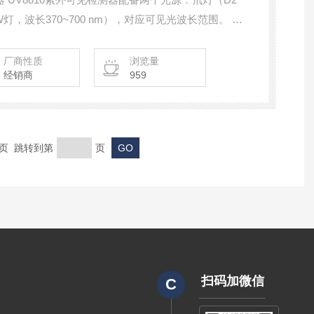
（W灯，波长370~700 nm），对应可见光波长范围。 可
内吸收的成分，可测定芳香族化合物、色素、蛋白质、药物
CHIRI日理 液相色谱法 可见吸收检测器
厂商性质
浏览量
经销商
959
末页 跳转到第
页
扫码加微信
C