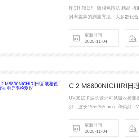
NICHIRI日理 液相色谱法 精品 折射率检测器 RI（差示折射）
射率差异的测量方法。大多数化合物具
测器的流通池分为样品侧和参比侧
化。 由于温度或溶剂成分的变化也会引起折射率的变化，因此需要在恒定温度和恒定成
更新时间
2025-11-04
分下进行分析。
C 2 M8800NICHI
UV8810多波长紫外可见吸收检测
灯，波长195~365 nm）和钨灯
检测在190～700nm波长范围
等。 NIC
更新时间
2025-11-04