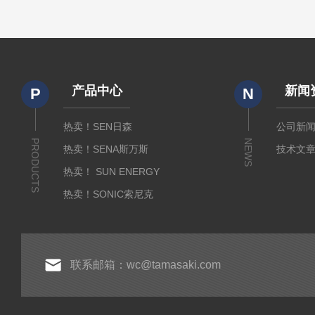
产品中心
新闻
P
N
热卖！SEN日森
公司新
PRODUCTS
NEWS
热卖！SENA斯万斯
技术文
热卖！ SUN ENERGY
热卖！SONIC索尼克
热卖！YAMADA山田光学
热卖！MEIJI明治光学
热卖！INTECS英特斯
联系邮箱：wc@tamasaki.com
热卖！NEWKON新光
热卖！AMADA米亚基