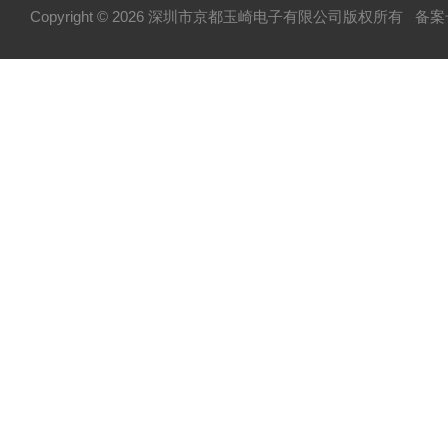
Copyright © 2026 深圳市京都玉崎电子有限公司版权所有
备案号
热卖！TOSEI东精
热卖！YOSHIMITSU小平
AND爱安德
SIBATA柴田科学
KYOWA共和
CCS希希爱视
日本表面检查灯
MITUTOYO三丰现货
HAYASHI林时计
USHIO牛尾
SUGIYAMA杉山
深圳仓库现货
FINTECH金融科技
U-TECHNOLOGY优科