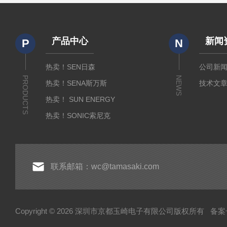
产品中心
新闻
P
N
热卖！SEN日森
公司新
PRODUCTS
NEWS
热卖！SENA斯万斯
技术文
热卖！ SUN ENERGY
热卖！SONIC索尼克
热卖！YAMADA山田光学
热卖！MEIJI明治光学
热卖！INTECS英特斯
联系邮箱：wc@tamasaki.com
热卖！NEWKON新光
热卖！AMADA米亚基
Copyright © 2026 深圳市京都玉崎电子有限公司版权所有
备案号
热卖！TOSEI东精