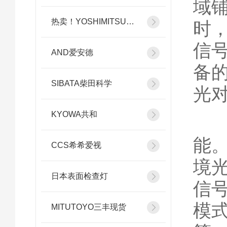
域
热卖！YOSHIMITSU小平
时
信
AND爱安德
备
SIBATA柴田科学
光
KYOWA共和
2
能
CCS希希爱视
境
日本表面检查灯
信
模
MITUTOYO三丰现货