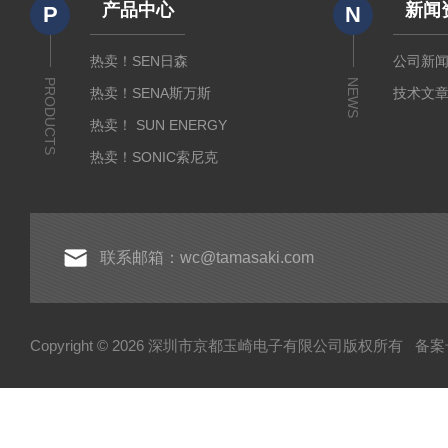
产品中心
新闻
P
N
热卖！SEN日森
公司新
PRODUCTS
NEWS
热卖！SENA斯万斯
技术文
热卖！ SUN ENERGY
热卖！SONIC索尼克
热卖！YAMADA山田光学
热卖！MEIJI明治光学
热卖！INTECS英特斯
联系邮箱：wc@tamasaki.com
热卖！NEWKON新光
热卖！AMADA米亚基
Copyright © 2026 深圳市京都玉崎电子有限公司版权所有
备案号
热卖！TOSEI东精
热卖！YOSHIMITSU小平
AND爱安德
SIBATA柴田科学