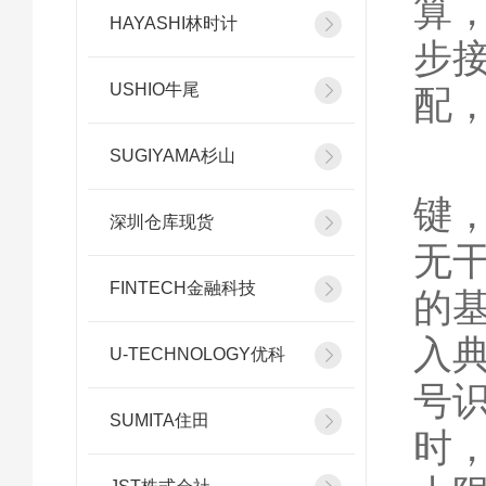
算
HAYASHI林时计
步
USHIO牛尾
配
3
SUGIYAMA杉山
键
深圳仓库现货
无
FINTECH金融科技
的
入
U-TECHNOLOGY优科
号
SUMITA住田
时