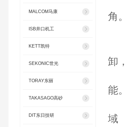
照
MALCOM马康
角
ISB井口机工
模
可
KETT凯特
卸
SEKONIC世光
兼
TORAY东丽
能
TAKASAGO高砂
4
DIT东日技研
域