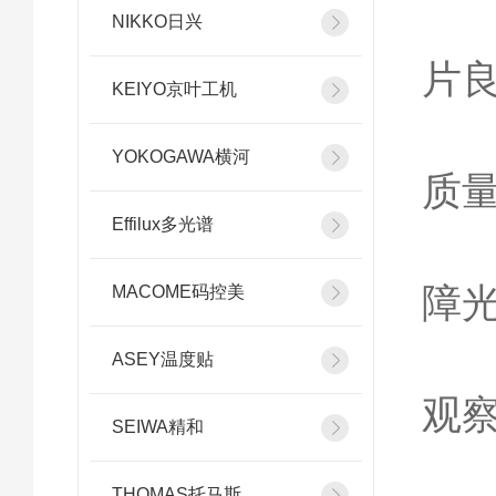
半
NIKKO日兴
片
KEIYO京叶工机
液
YOKOGAWA横河
质
Effilux多光谱
光
障
MACOME码控美
科
ASEY温度贴
观
SEIWA精和
THOMAS托马斯