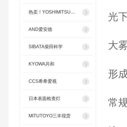
不
热卖！YOSHIMITSU小平
光
AND爱安德
雾
大
SIBATA柴田科学
表
KYOWA共和
形
CCS希希爱视
照度
日本表面检查灯
常
2
MITUTOYO三丰现货