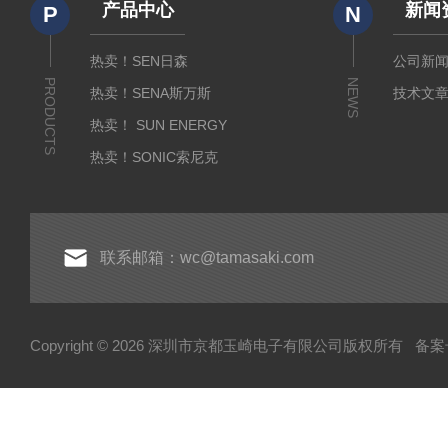
产品中心
新闻
P
N
热卖！SEN日森
公司新
PRODUCTS
NEWS
热卖！SENA斯万斯
技术文
热卖！ SUN ENERGY
热卖！SONIC索尼克
热卖！YAMADA山田光学
热卖！MEIJI明治光学
热卖！INTECS英特斯
联系邮箱：wc@tamasaki.com
热卖！NEWKON新光
热卖！AMADA米亚基
Copyright © 2026 深圳市京都玉崎电子有限公司版权所有
备案号
热卖！TOSEI东精
热卖！YOSHIMITSU小平
AND爱安德
SIBATA柴田科学