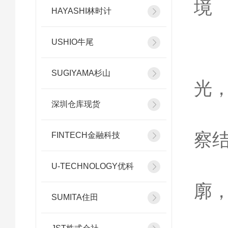
境
HAYASHI林时计
光
USHIO牛尾
卤
SUGIYAMA杉山
光
深圳仓库现货
高
察
FINTECH金融科技
锐
U-TECHNOLOGY优科
廓
SUMITA住田
适