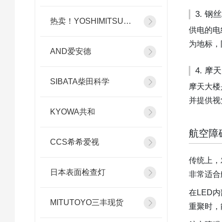
3. 钢
热卖！YOSHIMITSU小平
供电的电
为地标，
AND爱安德
4. 摩
SIBATA柴田科学
摩天大楼
并提供视
KYOWA共和
航空障
CCS希希爱视
传统上，
日本表面检查灯
非常适合
在LED
MITUTOYO三丰现货
重聚时，