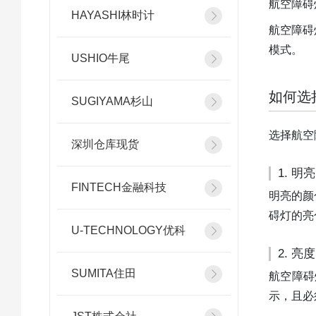
航空障碍
HAYASHI林时计
航空障碍
模式。
USHIO牛尾
如何选
SUGIYAMA杉山
选择航空
深圳仓库现货
1. 明
FINTECH金融科技
明亮的颜
碍灯的亮
U-TECHNOLOGY优科
2. 亮度
SUMITA住田
航空障碍
示，且必