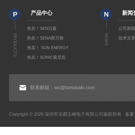
产品中心
新闻
P
N
热卖！SEN日森
公司新
PRODUCTS
NEWS
热卖！SENA斯万斯
技术文
热卖！ SUN ENERGY
热卖！SONIC索尼克
热卖！YAMADA山田光学
热卖！MEIJI明治光学
热卖！INTECS英特斯
联系邮箱：wc@tamasaki.com
热卖！NEWKON新光
热卖！AMADA米亚基
Copyright © 2026 深圳市京都玉崎电子有限公司版权所有
备案号
热卖！TOSEI东精
热卖！YOSHIMITSU小平
AND爱安德