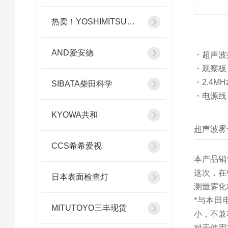
热卖！YOSHIMITSU小平
AND爱安德
・超声波
・观察板
・2.4
SIBATA柴田科学
・电源线
KYOWA共和
超声波雾化
CCS希希爱视
本产品销
这次，在
日本表面检查灯
测量雾化
*与本田电
MITUTOYO三丰现货
小，不兼
对于使用常