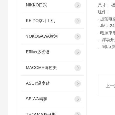
NIKKO日兴
尺寸： 板/
组件：
- 振荡电
KEIYO京叶工机
- JMU
- 电源束
YOKOGAWA横河
、浮动开
、喇叭(质
Effilux多光谱
MACOME码控美
ASEY温度贴
上一
SEIWA精和
THOMAS托马斯