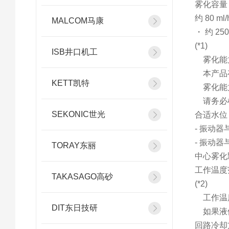
雾化容量
约 80 m
MALCOM马康
・ 约 2
(*1)
ISB井口机工
雾化能
本产品
KETT凯特
雾化能力
请务必
SEKONIC世光
合适水位
- 振动器
- 振动器
TORAY东丽
中心雾化
工作温度
TAKASAGO高砂
(*2)
工作温
DIT东日技研
如果液体
回路冷却