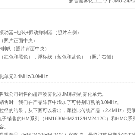
超音波雾化ユニットJMU-24A0
振动器+包装+振动抑制器（照片左侧）
（照片正面中央）
MHz喇叭（照片背面中央）
（红色和黑色），浮标线（蓝色和蓝色） （照片右侧）
单元2.4MHz/3.0MHz
售我公司销售的超声波雾化器JM系列的雾化单元。
销售时，我们在产品阵容中增加了可特别订购的3.0MHz。
粒径的结果，从下图可以看出，颗粒比传统产品（2.4MHz）更
子销售的HM系列（HM1630/HM2412/HM2412C）和HMC
容。
规产品（HM-2400/HM-2401）的客户，最终订购日期为20