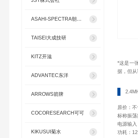
JST株式会社
ASAHI-SPECTRA朝日分光
TAISEI大成技研
KITZ开滋
*这是一
据，但从
ADVANTEC东洋
2.4
ARROWS箭牌
原价：不含
COCORESEARCH可可
标称振荡频
电源输入：
KIKUSUI菊水
功耗：12