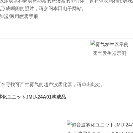
波振动器和驱动振动器的振荡器的组合体，旨在组装到利用该现
气形成瞬间的照片，请参阅本田电子网站。
加湿/医用喷雾手册
雾气发生器示例
正在寻找
可产生雾气的超声波雾化器，请单击此处。
化ユニットJMU-24A01构成品