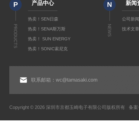
产品中心
新闻
P
N
热卖！SEN日森
公司新
PRODUCTS
NEWS
热卖！SENA斯万斯
技术文
热卖！ SUN ENERGY
热卖！SONIC索尼克
热卖！YAMADA山田光学
热卖！MEIJI明治光学
热卖！INTECS英特斯
联系邮箱：wc@tamasaki.com
热卖！NEWKON新光
热卖！AMADA米亚基
Copyright © 2026 深圳市京都玉崎电子有限公司版权所有
备案号
热卖！TOSEI东精
热卖！YOSHIMITSU小平
AND爱安德
SIBATA柴田科学