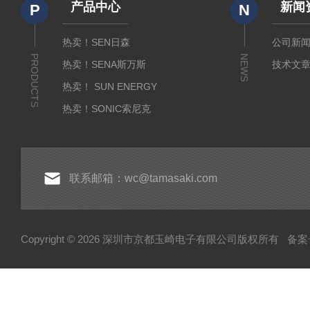
产品中心
新闻
P
N
热卖！SEN日森
公司新
PRODUCTS
NEWS
热卖！SENA斯万斯
技术文
热卖！ SUN ENERGY
热卖！SONIC索尼克
热卖！YAMADA山田光学
热卖！MEIJI明治光学
热卖！INTECS英特斯
联系邮箱：wc@tamasaki.com
热卖！NEWKON新光
热卖！AMADA米亚基
Copyright © 2026 深圳市京都玉崎电子有限公司版权所有
备案号
热卖！TOSEI东精
热卖！YOSHIMITSU小平
AND爱安德
SIBATA柴田科学