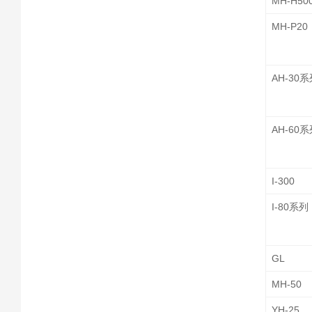
MH-H50
MH-P20
AH-30
AH-60
I-300
I-80系列
GL
MH-50
YH-25