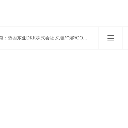
篇：
热卖东亚DKK株式会社 总氮/总磷/COD自动测定装置“NPW-400型”