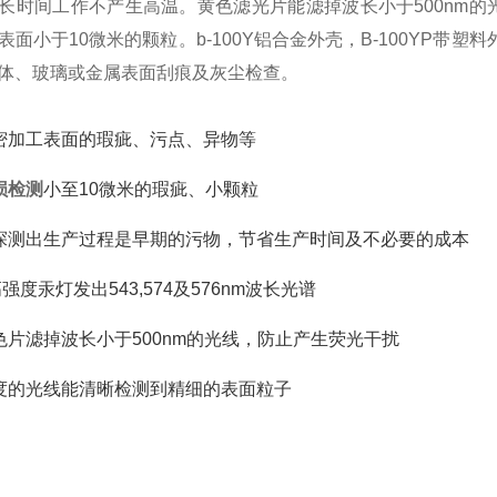
长时间工作不产生高温。黄色滤光片能滤掉波长小于500nm的光线
表面小于10微米的颗粒。b-100Y铝合金外壳，B-100YP带
体、玻璃或金属表面刮痕及灰尘检查。
精密加工表面的瑕疵、污点、异物等
损检测
小至10微米的瑕疵、小颗粒
地探测出生产过程是早期的污物，节省生产时间及不必要的成本
瓦高强度汞灯发出543,574及576nm波长光谱
滤色片滤掉波长小于500nm的光线，防止产生荧光干扰
比度的光线能清晰检测到精细的表面粒子