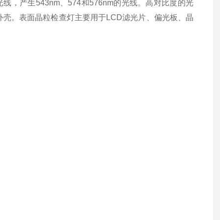
，产生543nm、574和576nm的光线。高对比度的光
塑料外壳。表面晶粒检查灯主要用于LCD滤光片、偏光板、晶