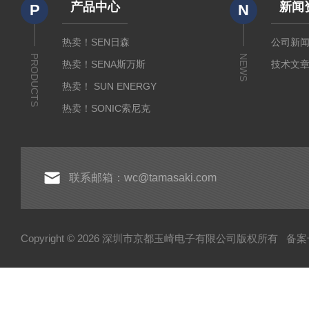
产品中心
新闻
P
N
热卖！SEN日森
公司新
PRODUCTS
NEWS
热卖！SENA斯万斯
技术文
热卖！ SUN ENERGY
热卖！SONIC索尼克
热卖！YAMADA山田光学
热卖！MEIJI明治光学
热卖！INTECS英特斯
联系邮箱：wc@tamasaki.com
热卖！NEWKON新光
热卖！AMADA米亚基
Copyright © 2026 深圳市京都玉崎电子有限公司版权所有
备案号
热卖！TOSEI东精
热卖！YOSHIMITSU小平
AND爱安德
SIBATA柴田科学