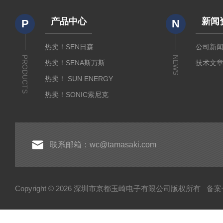
产品中心
新闻
P
N
热卖！SEN日森
公司新
PRODUCTS
NEWS
热卖！SENA斯万斯
技术文
热卖！ SUN ENERGY
热卖！SONIC索尼克
热卖！YAMADA山田光学
热卖！MEIJI明治光学
热卖！INTECS英特斯
联系邮箱：wc@tamasaki.com
热卖！NEWKON新光
热卖！AMADA米亚基
Copyright © 2026 深圳市京都玉崎电子有限公司版权所有
备案号
热卖！TOSEI东精
热卖！YOSHIMITSU小平
AND爱安德