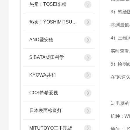
热卖！TOSEI东精
3）
笔绘
热卖！YOSHIMITSU小平
将测量值
4）
三维
AND爱安德
实时查看
SIBATA柴田科学
5）
绘制
KYOWA共和
在
“风速
CCS希希爱视
1.
电脑的
日本表面检查灯
机种：
W
MITUTOYO三丰现货
通信：
U