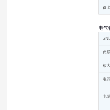
输
电气
SN
负
放
电
电