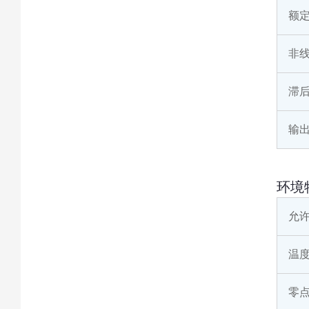
额
非
滞
输
环境
允
温
零