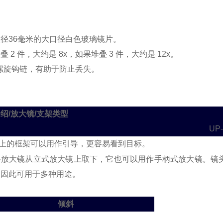
径36毫米的大口径白色玻璃镜片。
叠 2 件，大约是 8x，如果堆叠 3 件，大约是 12x。
螺旋钩链，有助于防止丢失。
绍/
放大镜
/支架类型
UP-
上的框架可以用作引导，更容易看到目标。
将放大镜从立式放大镜上取下，它也可以用作手柄式放大镜。
镜
，因此可用于多种用途。
倾斜