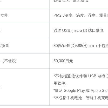
能
数据记录、蓝牙通信
录功能
PM2.5浓度、温度、湿度、测
源
通过 USB (micro-B) 端口供电
/质量
80(W)×45(D)×88(H)mm（
格（不含税）
50,000日元
*不包括通信软件和 USB 电缆 (m
用软件。
论
*请从 Google Play 或 Appl
*不包括手机电池、智能手机充