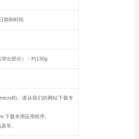
量日期和时间
不包括突出部分）・约130g
icroB)。
请从我们的网站下载专
e Store 下载专用应用程序。
电器等。