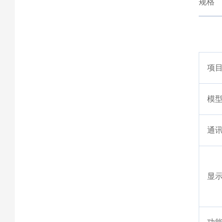
规格
项
模
通
显