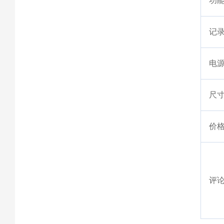
功
记
电
尺寸
价
评