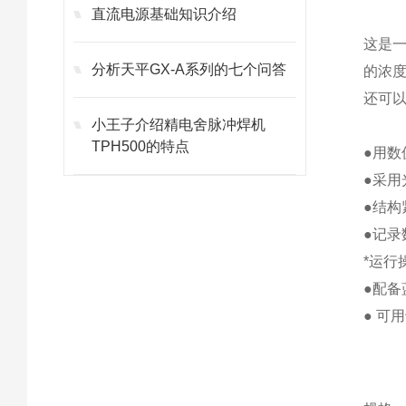
直流电源基础知识介绍
这是一
分析天平GX-A系列的七个问答
的浓
还可
小王子介绍精电舍脉冲焊机
TPH500的特点
●用
●采用
●结
●记录
*运行操
●
配备
● 可