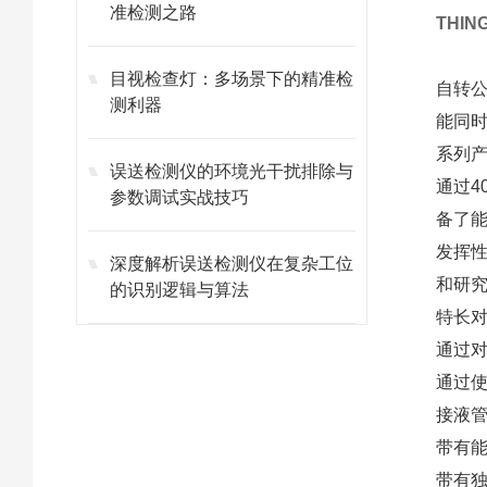
准检测之路
THI
目视检查灯：多场景下的精准检
自转公转
测利器
能同
系列
误送检测仪的环境光干扰排除与
通过4
参数调试实战技巧
备了
发挥
深度解析误送检测仪在复杂工位
和研
的识别逻辑与算法
特长
通过
通过
接液
带有
带有