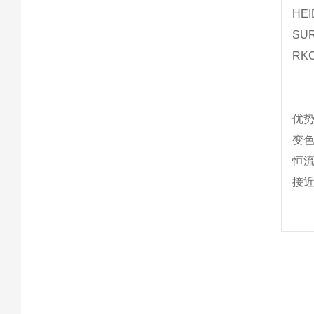
HE
SU
RK
优
变
恒
接