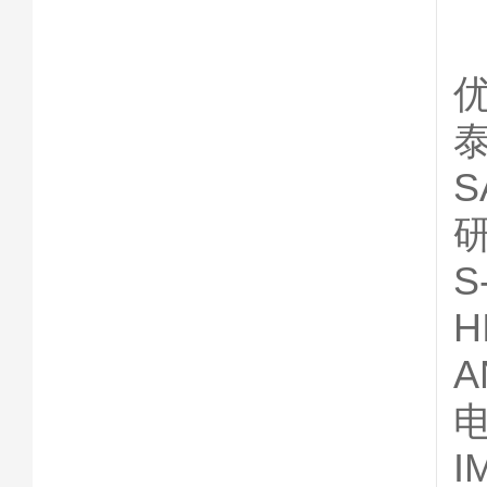
优
泰
研
S
H
A
电