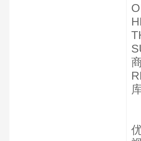
O
T
S
商
R
库