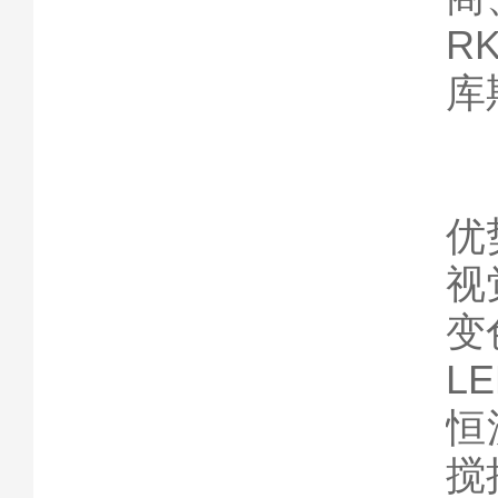
R
库
优
视
变
L
恒
搅