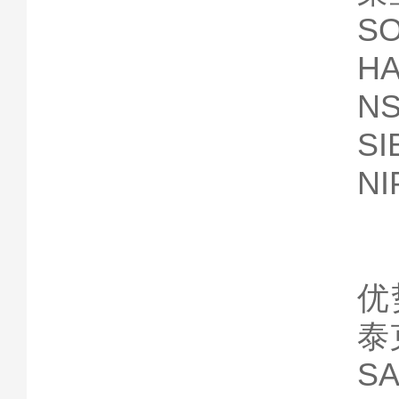
S
H
N
S
N
优
泰
S