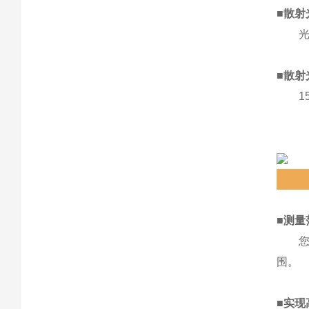
■
散射
光学
■
散射
15
■
测量
您可以
围。
■
实现