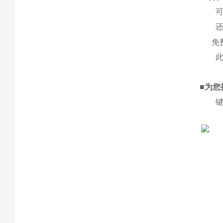
可通
还可以
免
此外
■
为您
键盘