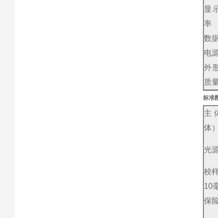
显
率
数
电
外形
质
标准
主
体
光
校
10
保