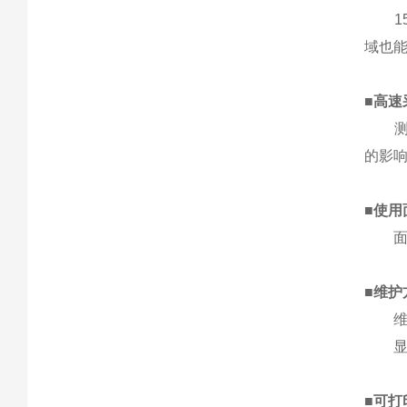
15
域也
■
高速
测量
的影
■
使用
面板
■
维护
维护
显示
■
可打