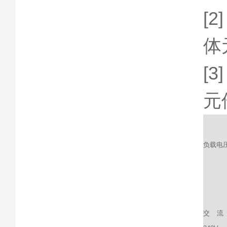
[
体
[
元
负载电
交流1