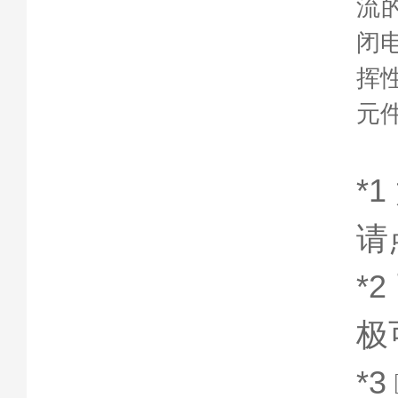
流
闭
挥
元
*
请
*
极
*