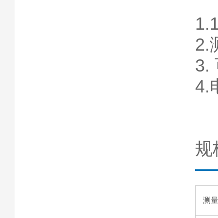
1
2
3
4
规
测