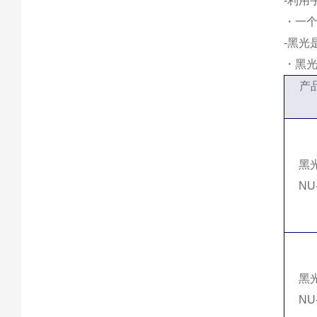
-利
・一
-黑光
・黑光
产
黑
NU-
黑
NU-