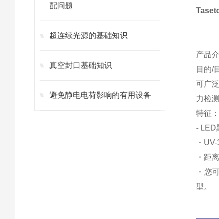
配问题
Tas
超连续光源的基础知识
产品
真空封口基础知识
目的/
可广
避免静电电荷影响的有用设备
力检
特征
- L
・UV
・距离
・您
型。