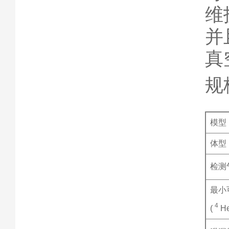
维
并
真
规
模型
体型
检测
最小
4
(
He