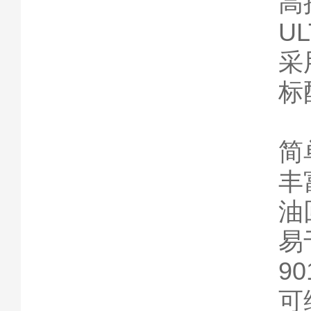
高
U
采
标
简
丰
油
易
9
可