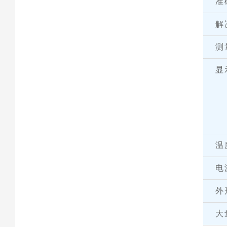
准
解
测
显
温
电
外
大