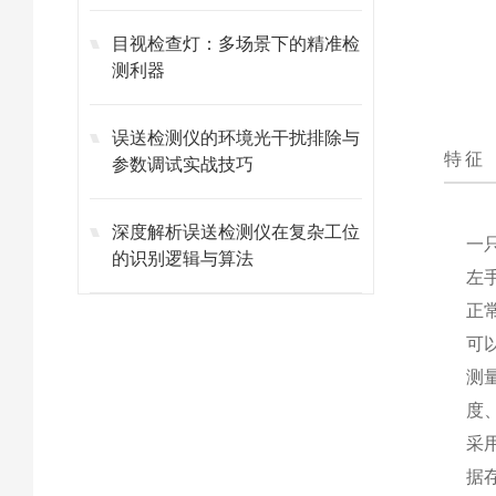
目视检查灯：多场景下的精准检
测利器
误送检测仪的环境光干扰排除与
特征
参数调试实战技巧
深度解析误送检测仪在复杂工位
一
的识别逻辑与算法
左
正
可以
测
度
采
据