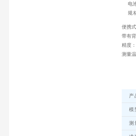
电
规
便携
带有
精度：±
测量温
产
模
测