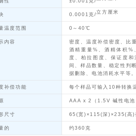
确性
±0.001克/
立方厘米
决
0.0001克/
量温度范围
0～40℃
示内容
密度、温度补偿密度、比重
酒精重量%、酒精体积%、
度、柏拉图度、保证度和
间、样品数量、稳定性判
据删除、电池消耗水平等
度补偿功能
每个样品可输入10种转换
源
AAA x 2（1.5V 碱性电
形尺寸
65(宽)×115(深)×235(高
量的
约360克