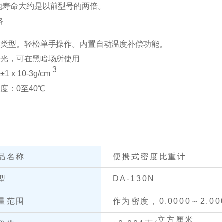
池寿命大约是以前型号的两倍。
格
式类型。
轻松单手操作。
内置自动温度补偿功能。
背光，可在黑暗场所使用
3
1 x 10-3g/cm
度：0至40℃
品名称
便携式密度比重计
型
DA-130N
量范围
作为密度，0.0000～2.00
立方厘米