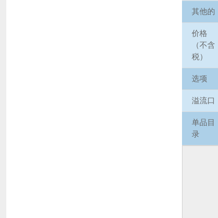
其他的
价格
（不含
税）
选项
溢流口
单品目
录