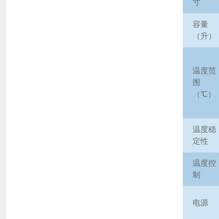
寸
容量
（升）
-20℃
温度范
围
（℃）
温度稳
定性
温度控
制
电源