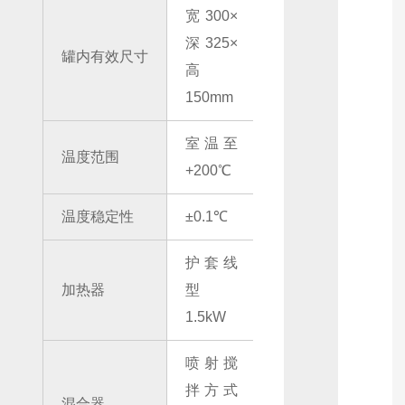
宽300×
深325×
罐内有效尺寸
高
150mm
室温至
温度范围
+200℃
温度稳定性
±0.1℃
护套线
加热器
型
1.5kW
喷射搅
拌方式
混合器