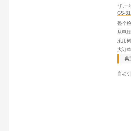
*几十
GS-31
整个
从电
采用
大订
典
自动引