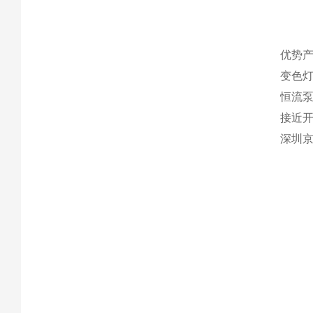
优势产
变色灯
恒流
接近
深圳京