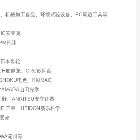
、机械加工备品、环境试验设备、PC周边工具等
IC索莱克
NPM日脉
AR日本齿轮
ECH船越龙、ORC欧阿西
SHOKU电色、KKIMAC
、YAMADA山田光学
冈野、ANRITSU安立计器
NEI三荣、HEIDON新东科学
H爱光
AWA淀川等