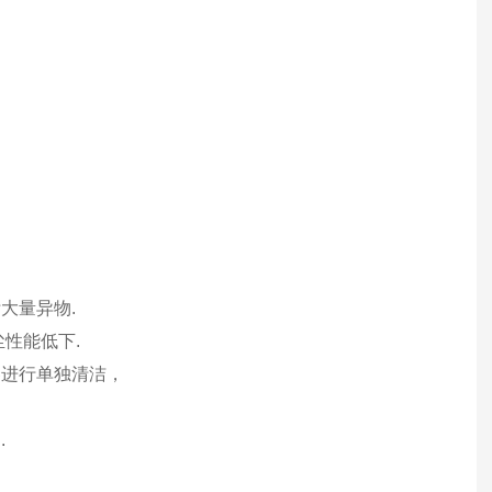
大量异物.
性能低下.
器进行单独清洁，
.