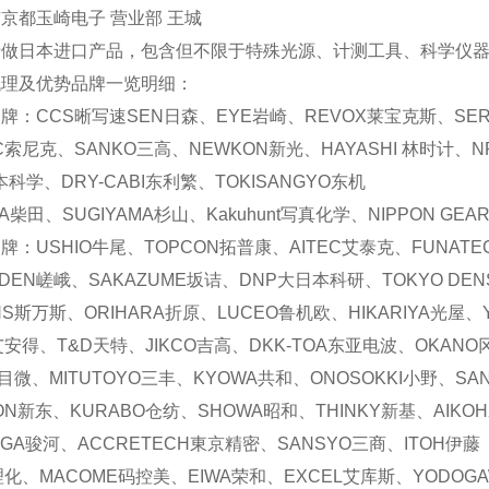
京都玉崎电子 营业部 王城
专做日本进口产品，包含但不限于特殊光源、计测工具、科学仪器
代理及优势品牌一览明细：
牌：CCS晰写速
SEN日森、EYE岩崎、REVOX莱宝克斯、SER
IC索尼克、SANKO三高、NEWKON新光、HAYASHI 林时计、
本科学、DRY-CABI东利繁、TOKISANGYO东机
TA柴田、SUGIYAMA杉山、Kakuhunt写真化学、NIPPON GE
牌：USHIO牛尾、TOPCON拓普康、AITEC艾泰克、FUNAT
ADEN嵯峨、SAKAZUME坂诘、DNP大日本科研、TOKYO DEN
ANS斯万斯、ORIHARA折原、LUCEO鲁机欧、HIKARIYA光屋
艾安得、T&D天特、JIKCO吉高、DKK-TOA东亚电波、OKANO
艾目微、MITUTOYO三丰、KYOWA共和、ONOSOKKI小野、SA
DON新东、KURABO仓纺、SHOWA昭和、THINKY新基、AIKO
UGA骏河、ACCRETECH東京精密、SANSYO三商、ITOH伊藤
理化、MACOME码控美、EIWA荣和、EXCEL艾库斯、YODOG