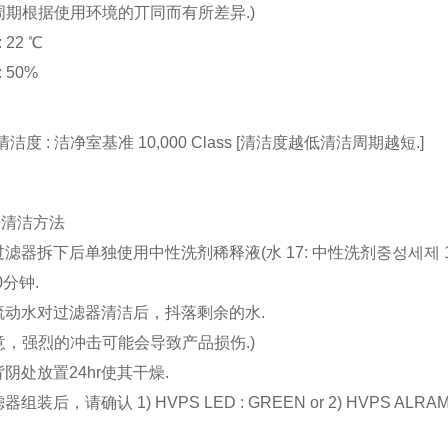
周期根据使用环境的丌同而有所差异.)
: 22 ℃
: 50%
清洁度 : 洁净室基准 10,000 Class [清洁度越低清洁周期越短.]
器清洁方法
过滤器拆下后单独使用中性洗剂稀释液(水 17: 中性洗剂중성세제 1
0分钟.
流动水对过滤器清洁后，抖落剩余的水.
意，强烈的冲击可能会导致产品损伤.)
背阴处放置24hr使其干燥.
器组装后，请确认 1) HVPS LED : GREEN or 2) HVPS ALRAM 