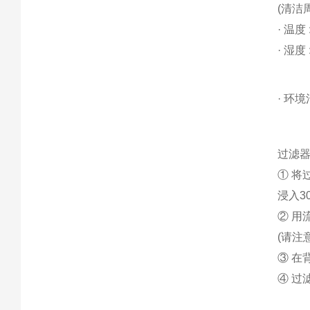
(清洁
· 温度 
· 湿度 
· 环境
过滤
① 将
浸入3
② 用
(请注
③ 在
④ 过滤