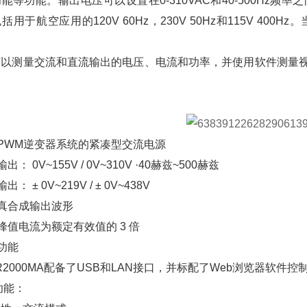
能等功能。输出电压可以设置在0-310VAC和40-500Hz
括用于航空应用的120V 60Hz，230V 50Hz和115V 4
可以测量交流和直流输出的电压、电流和功率，并使用软件测量
。
PWM逆变器系统的紧凑型交流电源
出： 0V~155V / 0V~310V ·40赫兹~500赫兹
出： ± 0V~219V / ± 0V~438V
真合成输出波形
峰值电流为额定有效值的 3 倍
功能
R2000MA配备了USB和LAN接口，并标配了Web浏览器软件
功能：