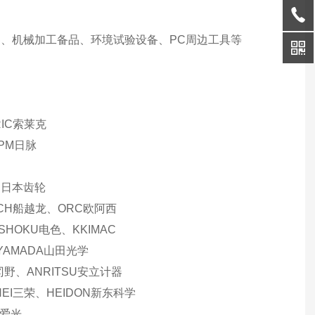
、机械加工备品、环境试验设备、PC周边工具等
IC索莱克
NPM日脉
AR日本齿轮
ECH船越龙、ORC欧阿西
SHOKU电色、KKIMAC
、YAMADA山田光学
冈野、ANRITSU安立计器
NEI三荣、HEIDON新东科学
H爱光