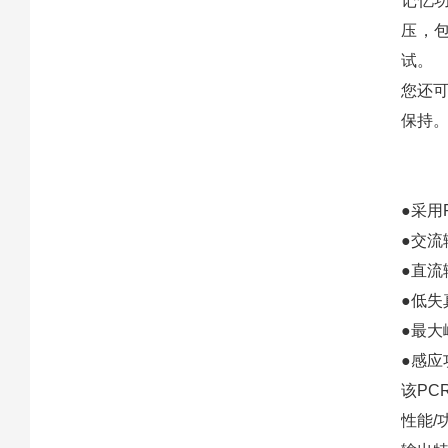
记忆功
压，包
试。
您还
保持
●采用
●交流输
●直流输
●低失
●最大
●感应
该PC
性能/