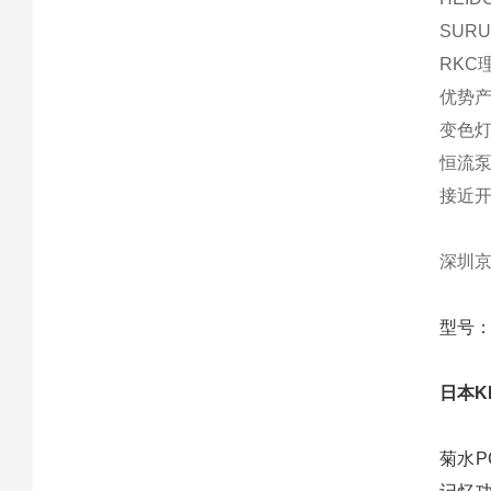
SUR
RKC
优势产
变色灯
恒流
接近
深圳京
型号：P
日本K
菊水P