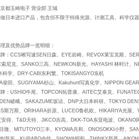
京都玉崎电子 营业部 王城
专做日本进口产品，包含但不限于特殊光源、计测工具、科学仪器
代理及优势品牌一览明细：
牌：CCS晰写速
SEN日森、EYE岩崎、REVOX莱宝克斯、SER
IC索尼克、SANKO三高、NEWKON新光、HAYASHI 林时计、
本科学、DRY-CABI东利繁、TOKISANGYO东机
TA柴田、SUGIYAMA杉山、Kakuhunt写真化学、NIPPON GE
牌：USHIO牛尾、TOPCON拓普康、AITEC艾泰克、FUNAT
ADEN嵯峨、SAKAZUME坂诘、DNP大日本科研、TOKYO DEN
ANS斯万斯、ORIHARA折原、LUCEO鲁机欧、HIKARIYA光屋
艾安得、T&D天特、JIKCO吉高、DKK-TOA东亚电波、OKANO
艾目微、MITUTOYO三丰、KYOWA共和、ONOSOKKI小野、SA
DON新东、KURABO仓纺、SHOWA昭和、THINKY新基、AIKO