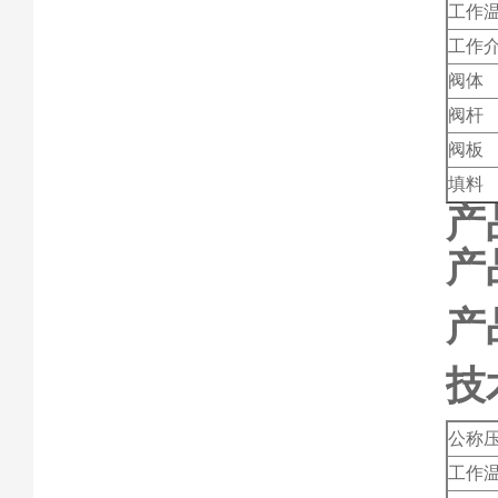
工作
工作
阀体
阀杆
阀板
填料
产
产
产
技
公称
工作