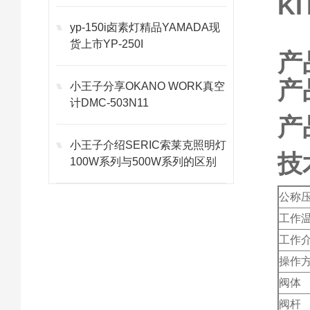
K
yp-150i卤素灯精品YAMADA现
货上市YP-250I
产
产
小王子分享OKANO WORK真空
计DMC-503N11
产
小王子介绍SERIC索莱克照明灯
技
100W系列与500W系列的区别
公称
工作
工作
操作
阀体
阀杆