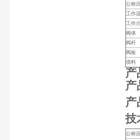
公称
工作
工作
阀体
阀杆
阀板
填料
产
产
产
技
公称