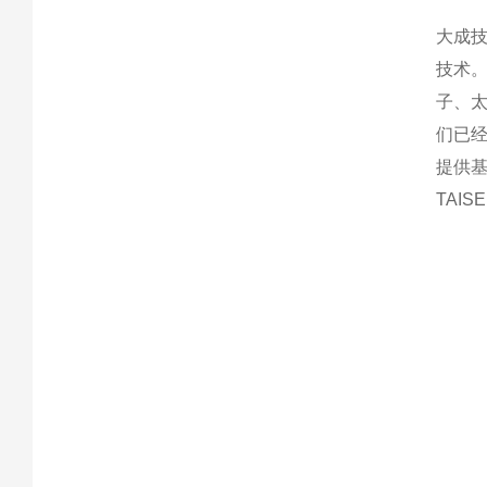
大成
技术
子、
们已
提供
TAI