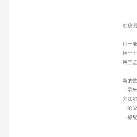
准确
用于液
用于
用于
新的
・零米
方法
・响应
・标