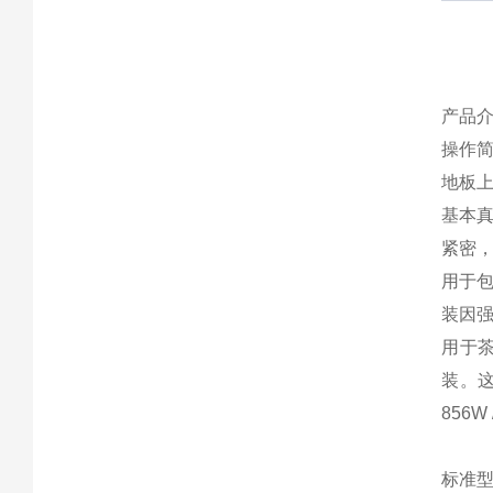
产品
操作
地板
基本
紧密
用于
装因
用于
装。这
856W /
标准