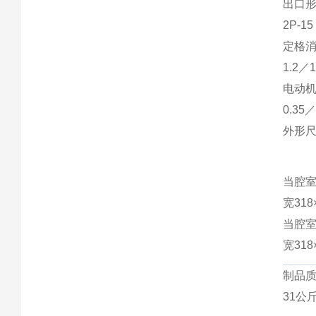
出口
2P-1
定格
1.2／
电动
0.35
外形
当腔
宽318
当腔
宽318
制品
31公