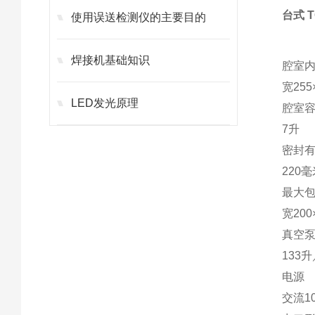
台式 
使用误送检测仪的主要目的
焊接机基础知识
腔室
宽255
LED发光原理
腔室
7升
密封
220
最大
宽200
真空
133升
电源
交流10