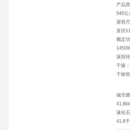
产品
540
滚筒
直径11
额定
1450
滚筒
干燥：3
干燥热
城市
41.8
液化
41.8