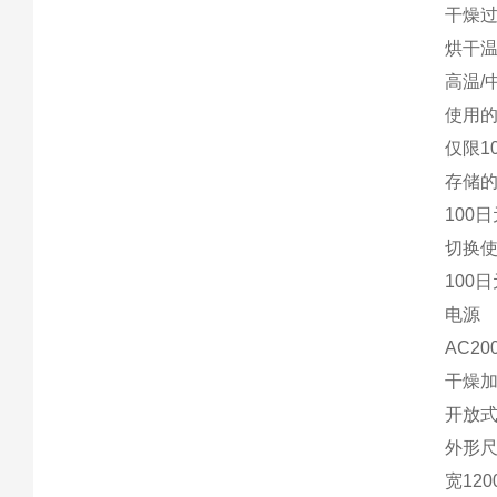
干燥
烘干
高温/
使用
仅限1
存储
100
切换
100
电源
AC20
干燥
开放式
外形
宽120