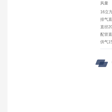
风量
16立
排气
直径2
配管
供气1