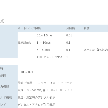
特点
オートレンジ切換
分解能
精度
0.1～1.5m/s
0.01
風速計m/s
1 ～ 10m/s
0.1
5
5 ～50m/s
0.1
スパンの±
％以内
囲
±100Ｐａ～±999pa
1
静圧pa,kpa
±0.60kpa～±5.00kpa
1
定時
－10 ～ 80℃
温度℃
-10～100℃
±１℃以内
償範囲
0.1
風速に適用 ０～１Ｖ ＤＣ リニア出力
出力機能
風速：０～5０m/s, 静圧：0～±5.00 ｋＰａ
ールド機能
風速・測定時のデジタル表示
プレイ
デジタル・アナログ併用表示