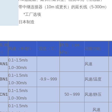
带中继连接器（10m 或更长）的延长线（5-300m）
*工厂选项
日本制造
名称
静压（pa、
风速（米/秒）
温度（℃）
测量功能
号）
kPa）
0.1~1.5m/s
AN1
风速
1.0~30m/s
0.1~1.5m/s
BN1
-9.9～999
风速/温度
1.0~30m/s
0.1~1.5m/s
CN1
50～999
风速/静压
1.0~30m/s
0.1~1.5m/s
风速