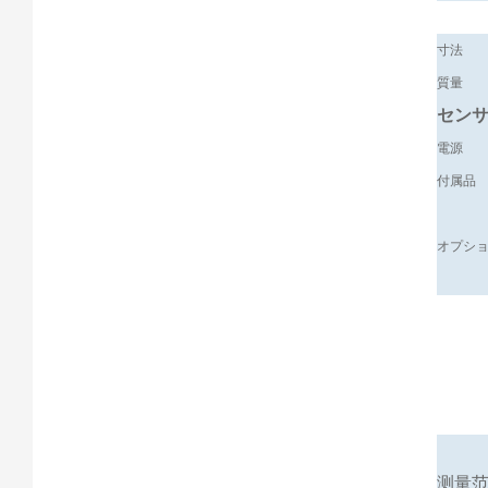
寸法
質量
セン
電源
付属品
オプシ
测量