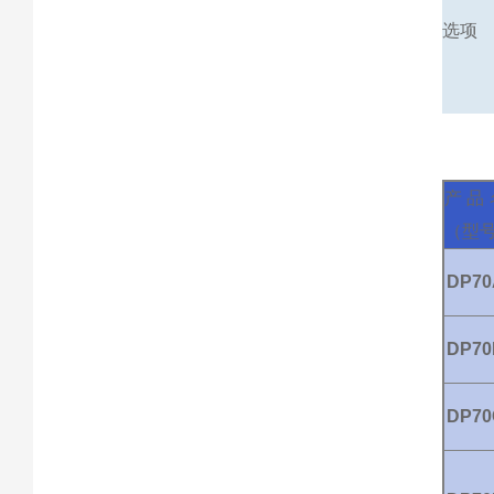
选项
产品
（型
DP70
DP70
DP70