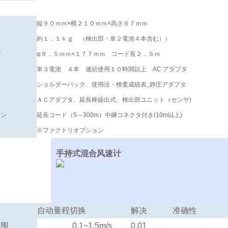
縦９０ｍｍ×横２１０ｍｍ×高さ６７ｍｍ
約１．１ｋｇ （検出部・単２電池４本含む））
サ
φ９．５ｍｍ×１７７ｍｍ コード長２．５ｍ
単３電池 ４本 連続使用１０時間以上 AC アダプタ
ショルダーバック、使用法・検査成績表,,静圧アダプタ
ＡＣアダプタ、延長棒繰出式、検出部ユニット（センサ)
ョン
延長コード（5～300m）中継コネクタ付き(10m以上)
※ファクトリオプション
手持式混合风速计
自动量程切换
解决
准确性
范围
0.1~1.5m/s
0.01