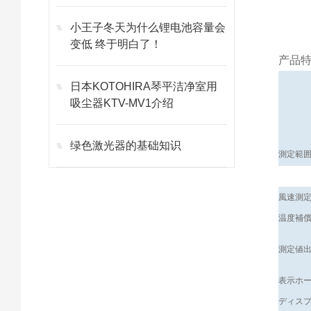
小王子冬天为什么锂电池容量会
变低 终于明白了！
产品
日本KOTOHIRA琴平洁净室用
吸尘器KTV-MV1介绍
绿色激光器的基础知识
測定範
風速測
温度補
測定値
表示ホ
ディス