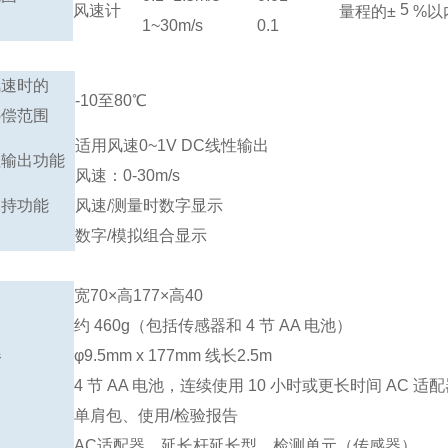
5
风速计
量程的±
%以
1~30m/s
0.1
风速时的
-10至80℃
补偿范围
适用风速0~1V DC线性输出
值输出功能
风速：0-30m/s
保持功能
风速/测量时数字显示
数字/模拟组合显示
宽70×高177×高40
的
约 460g（包括传感器和 4 节 AA 电池）
器
φ9.5mm x 177mm 线长2.5m
4 节 AA 电池，连续使用 10 小时或更长时间 AC 适
单肩包、使用/检验报告
AC适配器、延长杆延长型、检测单元（传感器）