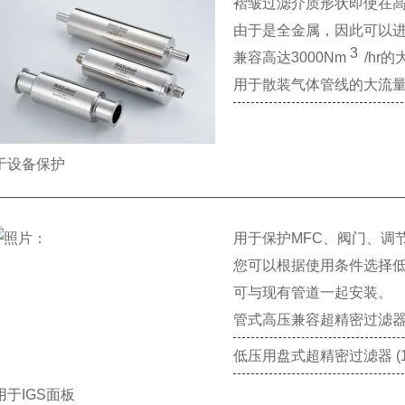
褶皱过滤介质形状即使在
由于是全金属，因此可以
3
兼容高达3000Nm
/hr
用于散装气体管线的大流量过滤
于设备保护
用于保护MFC、阀门、调
您可以根据使用条件选择
可与现有管道一起安装。
管式高压兼容超精密过滤器 (
低压用盘式超精密过滤器 (18
用于IGS面板