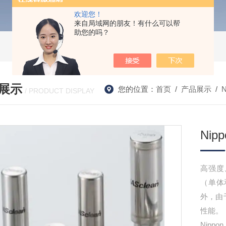
欢迎您！
来自局域网的朋友！有什么可以帮
助您的吗？
展示
您的位置：
首页
/
产品展示
/
N
/ PRODUCT DISPLAY
Nip
高强度
（单体
外，由
性能。
Nipp