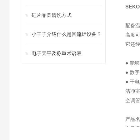
SEK
硅片晶圆清洗方式
配备
小王子介绍什么是回流焊设备？
高度
它还经
电子天平及称重术语表
● 能
● 数
● 干
洁净
空调管
产品
电子
模型