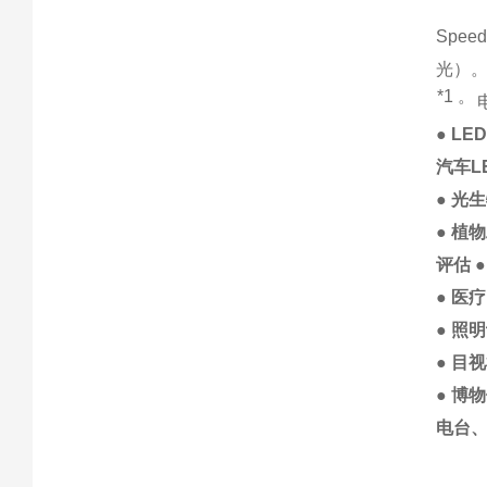
ST-50
Spe
光）
*1 。
● L
汽车L
● 光
● 植
评估 
● 医
● 照
● 目
● 博
电台、