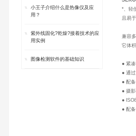
小王子介绍什么是热像仪及应
*、轻
用？
且易
紫外线固化?乾燥?接着技术的应
兼容
用实例
它体
图像检测软件的基础知识
● 紧
● 通
● 配
● 摄
● IS
● 配