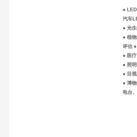
● L
汽车L
● 光
● 植
评估 
● 医
● 照
● 目
● 博
电台、