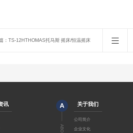
篇：
TS-12HTHOMAS托马斯 摇床/恒温摇床
资讯
关于我们
A
闻
公司简介
章
企业文化