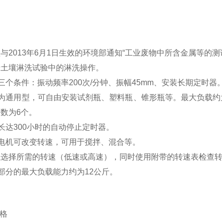
与2013年6月1日生效的环境部通知“工业废物中所含金属等的
于土壤淋洗试验中的淋洗操作。
三个条件：振动频率200次/分钟、振幅45mm、安装长期定时器
板为通用型，可自由安装试剂瓶、塑料瓶、锥形瓶等。
最大负载约为
数为6个。
长达300小时的自动停止定时器。
动电机可改变转速，可用于搅拌、混合等。
以选择所需的转速（低速或高速），同时使用附带的转速表检查
部分的最大负载能力约为12公斤。
格