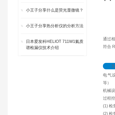
40KC 陶瓷电管炉
小王子分享什么是荧光显微镜？
小王子分享热分析仪的分析方法
通过相
日本爱发科HELIOT 711W1氦质
符合 R
谱检漏仪技术介绍
电气
等）
机械
过程
(1)
(2)