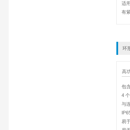
适
有
环
高
包
4 
与
IP
易于