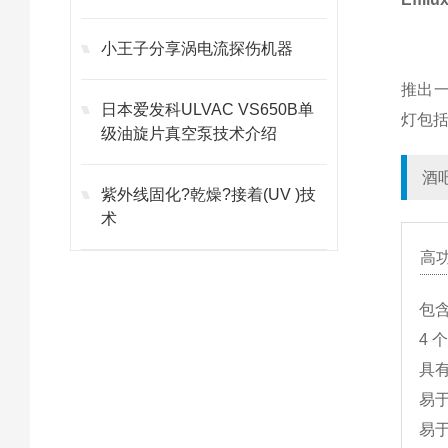
小王子分享涡电流探伤机器
推出一
日本爱发科ULVAC VS650B单
灯包括
级油旋片真空泵技术介绍
酒
紫外线固化?乾燥?接着(UV )技
术
高
包
4 
具
易于
易