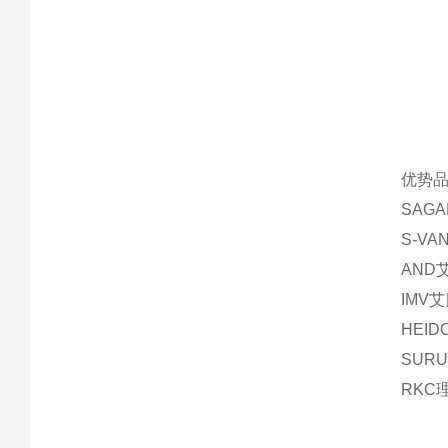
优势品
SAG
S-V
AND
IMV
HEI
SUR
RKC