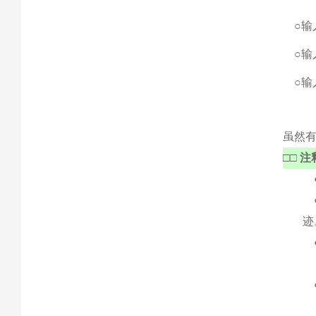
○输入
○输
○输入
虽然
□□ 注
●
●
迹
●
可
●