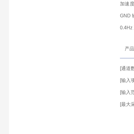
加速度
GND 
0.4H
产
[通道数
[输入
[输入范
[最大采