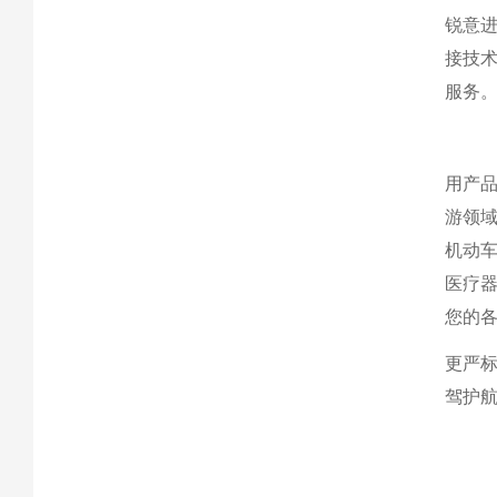
锐意进
接技
服务
用产
游领
机动
医疗
您的
更严
驾护