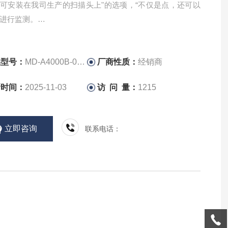
“可安装在我司生产的扫描头上"的选项，“不仅是点，还可以
上进行监测。
焊接时的穿孔等检测很容易。 安装在其他公司生产的扫描头
品型号：
MD-A4000B-05-31
厂商性质：
经销商
新时间：
2025-11-03
访 问 量：
1215
立即咨询
联系电话：