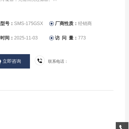
出现温度异常，显示屏和蜂鸣器会通知您。
锁定装置，防止盗窃。（冷藏/冷冻室一体化管理）
品型号：
SMS-175GSX
厂商性质：
经销商
新时间：
2025-11-03
访 问 量：
773
立即咨询
联系电话：