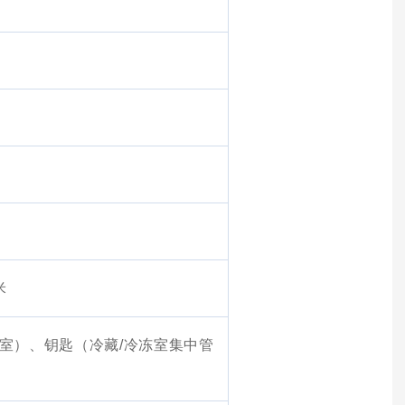
米
室）、钥匙（冷藏/冷冻室集中管