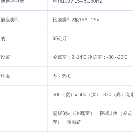
用断路器容量
单相100V 15A 50/60Hz
用插座类型
接地类型2极15A 125V
量的
95公斤
度设置
冷藏室：2~14℃
冷冻室：-30~-20℃
作环境
-5～35℃
寸
500（宽）x 600（深）1870（高）毫
隔板3块（冷藏室）、隔板1块（冷冻
件
理）、除霜铲