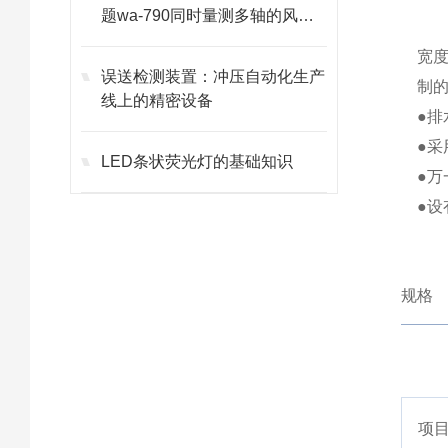
题wa-790同时量测多轴的风向
风速
宽度
误送检测装置：冲压自动化生产
制
线上的精密设备
●
●
LED条状荧光灯的基础知识
●
●
规格
项