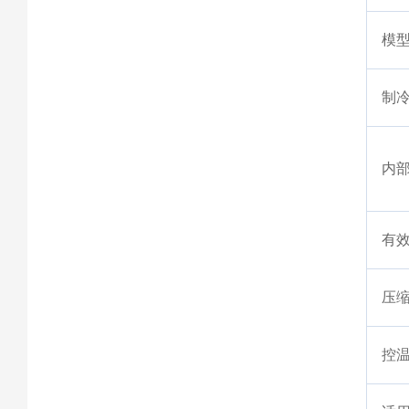
模
制
内
有
压
控