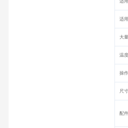
适
适
大
温
操
尺
配