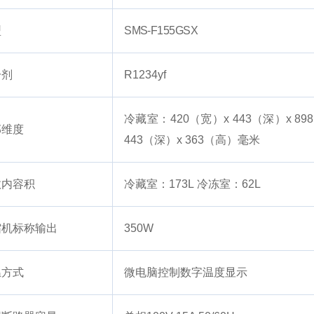
型
SMS-F155GSX
冷剂
R1234yf
冷藏室：420（宽）x 443（深）x 8
部维度
443（深）x 363（高）毫米
效内容积
冷藏室：173L
冷冻室：62L
缩机标称输出
350W
温方式
微电脑控制数字温度显示