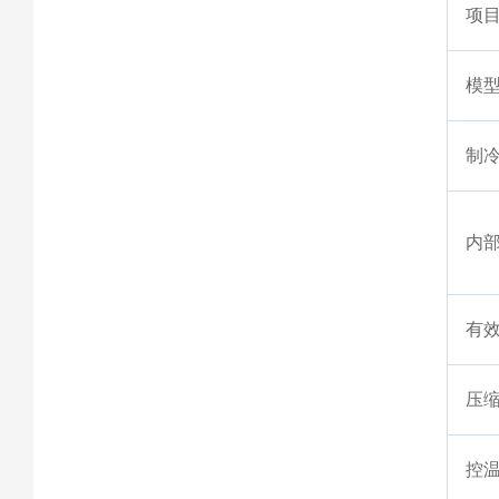
项
模
制
内
有
压
控