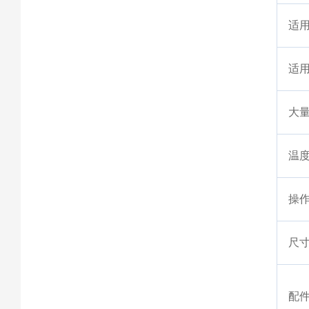
适
适
大
温
操
尺
配