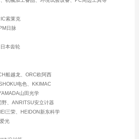
、机械加工备品、环境试验设备、PC周边工具等
IC索莱克
NPM日脉
AR日本齿轮
ECH船越龙、ORC欧阿西
SHOKU电色、KKIMAC
、YAMADA山田光学
冈野、ANRITSU安立计器
NEI三荣、HEIDON新东科学
H爱光