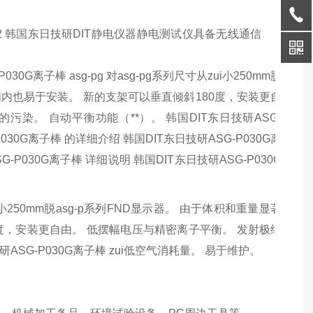
Z2 韩国东日技研DIT静电仪器静电测试仪具备无线通信
30G离子棒 asg-pg 对asg-pg系列尺寸从zui小250mm脱
间内也易于安装。 新的支架可以垂直倾斜180度，安装更自
染。 自动平衡功能（**）。 韩国DIT东日技研ASG-
030G离子棒 的详细介绍 韩国DIT东日技研ASG-P030G离
G-P030G离子棒 详细说明 韩国DIT东日技研ASG-P030G
zui小250mm脱asg-p系列FND显示器。 由于体积和重量显著
度，安装更自由。 低摆幅电压与精密离子平衡。 发射极结
SG-P030G离子棒 zui低空气消耗量。 易于维护。