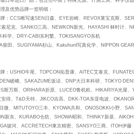
专做日本进口产品，包含但不限于特殊光源、计测工具、科学仪器
代理及优势品牌一览明细：
牌：CCS晰写速
SEN日森、EYE岩崎、REVOX莱宝克斯、SER
IC索尼克、SANKO三高、NEWKON新光、HAYASHI 林时计、
本科学、DRY-CABI东利繁、TOKISANGYO东机
TA柴田、SUGIYAMA杉山、Kakuhunt写真化学、NIPPON GE
牌：USHIO牛尾、TOPCON拓普康、AITEC艾泰克、FUNAT
ADEN嵯峨、SAKAZUME坂诘、DNP大日本科研、TOKYO DEN
ANS斯万斯、ORIHARA折原、LUCEO鲁机欧、HIKARIYA光屋
艾安得、T&D天特、JIKCO吉高、DKK-TOA东亚电波、OKANO
艾目微、MITUTOYO三丰、KYOWA共和、ONOSOKKI小野、SA
DON新东、KURABO仓纺、SHOWA昭和、THINKY新基、AIKO
UGA骏河、ACCRETECH東京精密、SANSYO三商、ITOH伊藤