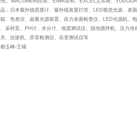
理化、MACOME码控美、EIWA荣和、EXCEL艾库斯、YODOG
品：日本紫外线照度计、紫外线装置灯管、LED视觉光源、表
箱、色差仪、卤素光源装置、应力表面检查仪、LED光源机、
泵、采样泵、PH计、水分计、地震测试仪、脱泡搅拌机、压力传
开关、拉拔机、异音检测仪、应变测试仪等
都玉崎-王城