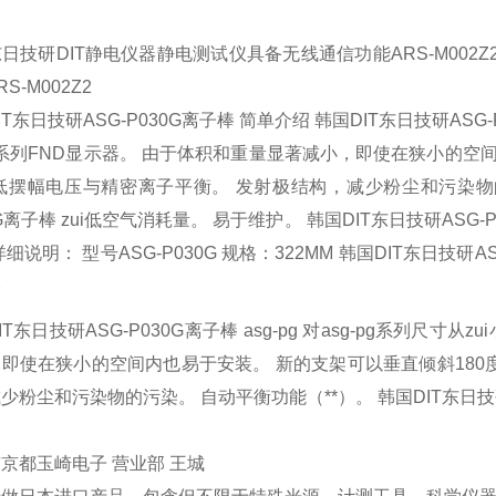
日技研DIT静电仪器静电测试仪具备无线通信功能ARS-M002
S-M002Z2
T东日技研ASG-P030G离子棒 简单介绍 韩国DIT东日技研ASG-P0
-p系列FND显示器。 由于体积和重量显著减小，即使在狭小的空
低摆幅电压与精密离子平衡。 发射极结构，减少粉尘和污染物的污
0G离子棒 zui低空气消耗量。 易于维护。 韩国DIT东日技研ASG-P
详细说明： 型号ASG-P030G 规格：322MM 韩国DIT东日技研AS
棒
IT东日技研ASG-P030G离子棒 asg-pg 对asg-pg系列尺寸从
即使在狭小的空间内也易于安装。 新的支架可以垂直倾斜180
少粉尘和污染物的污染。 自动平衡功能（**）。 韩国DIT东日技研A
京都玉崎电子 营业部 王城