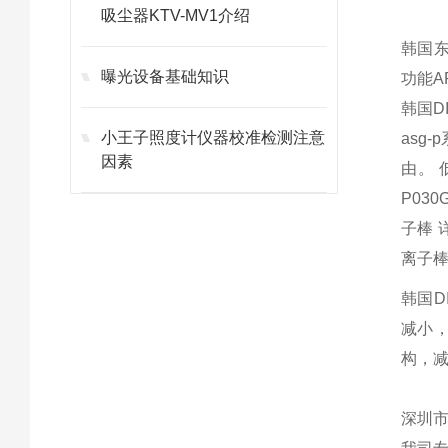
吸尘器KTV-MV1介绍
韩国东
曝光设备基础知识
功能AR
韩国DI
小王子照度计仪器校准检测注意
asg
因素
由。 
P03
子棒 
离子
韩国D
减小，
构，减
深圳市