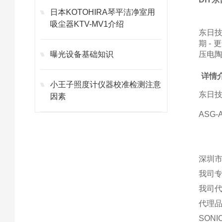
日本KOTOHIRA琴平洁净室用
吸尘器KTV-MV1介绍
东日技
期 -
曝光设备基础知识
压电陶
详情
小王子照度计仪器校准检测注意
东日技研
因素
ASG
深圳市
我司
我司
代理品
SON